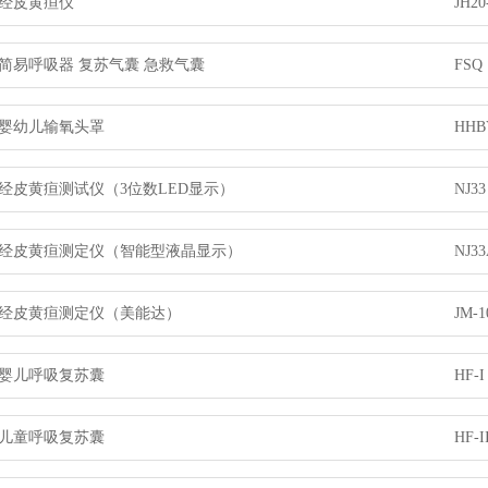
经皮黄疸仪
JH20
简易呼吸器 复苏气囊 急救气囊
FSQ
婴幼儿输氧头罩
HHB
经皮黄疸测试仪（3位数LED显示）
NJ33
经皮黄疸测定仪（智能型液晶显示）
NJ33
经皮黄疸测定仪（美能达）
JM-1
婴儿呼吸复苏囊
HF-I
儿童呼吸复苏囊
HF-I