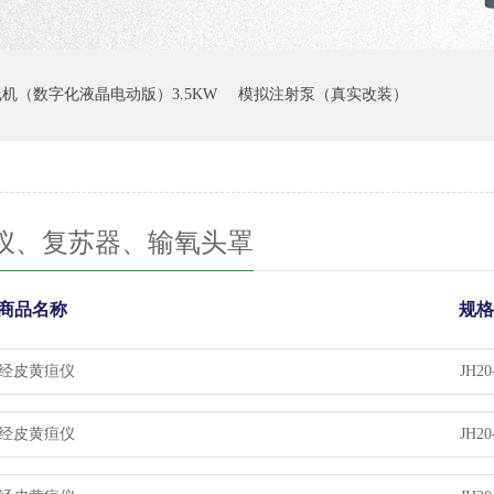
线机（数字化液晶电动版）3.5KW
模拟注射泵（真实改装）
仪、复苏器、输氧头罩
商品名称
规格
经皮黄疸仪
JH20
经皮黄疸仪
JH20